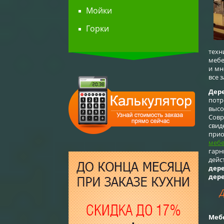
Мойки
Горки
техн
мебе
и мн
все 
Дере
потр
выс
Совр
сви
прио
меб
гарн
дей
дер
дер
Меб