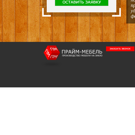
п
у
ф