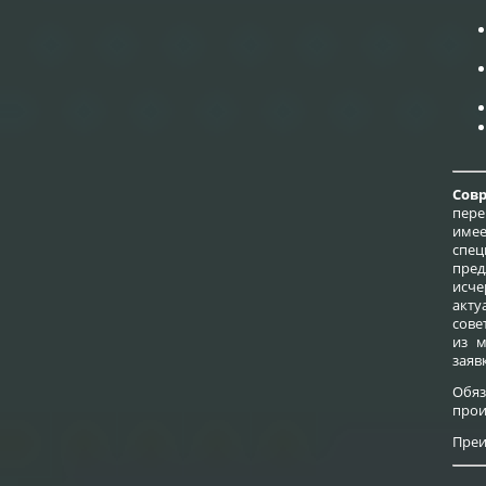
Сов
пере
име
спе
пре
исч
акту
сове
из м
заяв
Обя
прои
Преи