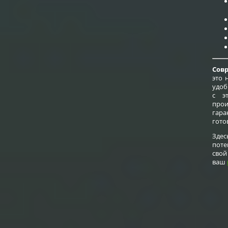
Совр
это 
удоб
с э
прои
гар
гото
Зде
поте
свой
ваш