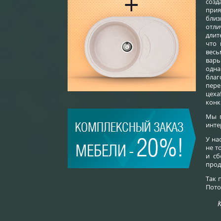
созд
при
бли
от
дли
что 
вес
варь
одна
благ
пере
цех
конк
Мы 
инте
У на
не т
и сб
прод
Так 
Пото